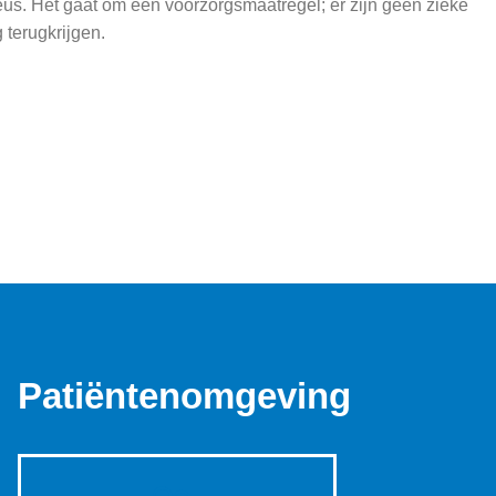
eus. Het gaat om een voorzorgsmaatregel; er zijn geen zieke
 terugkrijgen.
Patiëntenomgeving