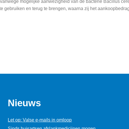
g vanwege mogelijke aanwezigheid van de bacterie Bacillus cer
e gebruiken en terug te brengen, waarna zij het aankoopbedrag
Nieuws
Let op: Valse e-mails in omloop
Sinds huisartsen afslankmedicijnen mogen