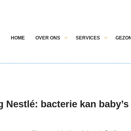
nu
HOME
OVER ONS
SERVICES
GEZON
Over
Services
ons
submenu
submenu
 Nestlé: bacterie kan baby’s