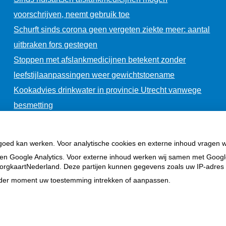
voorschrijven, neemt gebruik toe
Schurft sinds corona geen vergeten ziekte meer: aantal
uitbraken fors gestegen
Stoppen met afslankmedicijnen betekent zonder
leefstijlaanpassingen weer gewichtstoename
Kookadvies drinkwater in provincie Utrecht vanwege
besmetting
 goed kan werken. Voor analytische cookies en externe inhoud vragen 
en Google Analytics. Voor externe inhoud werken wij samen met Goog
n ZorgkaartNederland. Deze partijen kunnen gegevens zoals uw IP-adres
ieder moment uw toestemming intrekken of aanpassen.