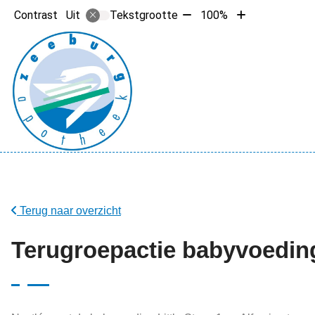
Tekst
Tekst
Contrast
Tekstgrootte
100%
Uit
verkleinen
vergroten
met
met
10%
10%
Hoofdme
Terug naar overzicht
Terugroepactie babyvoeding