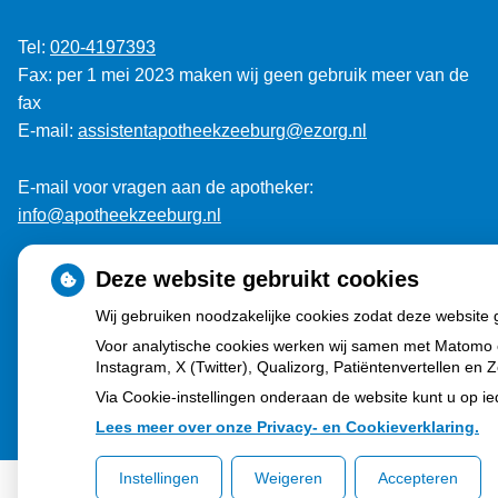
Tel:
020-4197393
Fax: per 1 mei 2023 maken wij geen gebruik meer van de
fax
E-mail:
assistentapotheekzeeburg@ezorg.nl
E-mail voor vragen aan de apotheker:
info@apotheekzeeburg.nl
KvK: 33096250
Deze website gebruikt cookies
Wij gebruiken noodzakelijke cookies zodat deze website
Btw-nummer: NL810693720B01
Voor analytische cookies werken wij samen met Matomo 
Instagram, X (Twitter), Qualizorg, Patiëntenvertellen e
Via Cookie-instellingen onderaan de website kunt u op 
Lees meer over onze Privacy- en Cookieverklaring.
Instellingen
Weigeren
Accepteren