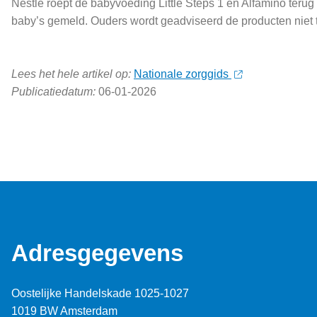
Nestlé roept de babyvoeding Little Steps 1 en Alfamino teru
baby’s gemeld. Ouders wordt geadviseerd de producten niet t
Lees het hele artikel op:
Nationale zorggids
Publicatiedatum:
06-01-2026
Adresgegevens
Oostelijke Handelskade 1025-1027
1019 BW Amsterdam