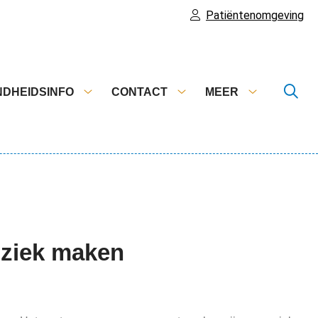
Patiëntenomgeving
DHEIDSINFO
CONTACT
MEER
Gezondheidsinfo
Contact
Meer
submenu
submenu
submenu
 ziek maken