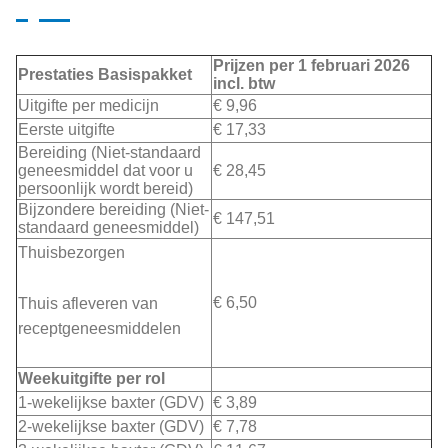
Prijzen per 1 februari 2026
Prestaties Basispakket
incl. btw
Uitgifte per medicijn
€ 9,96
Eerste uitgifte
€ 17,33
Bereiding (Niet-standaard
geneesmiddel dat voor u
€ 28,45
persoonlijk wordt bereid)
Bijzondere bereiding (Niet-
€ 147,51
standaard geneesmiddel)
Thuisbezorgen
€ 6,50
Thuis afleveren van
receptgeneesmiddelen
Weekuitgifte per rol
1-wekelijkse baxter (GDV)
€ 3,89
2-wekelijkse baxter (GDV)
€ 7,78