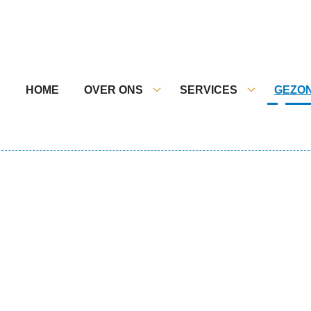
nu
HOME
OVER ONS
SERVICES
GEZON
Over
Services
ons
submenu
submenu