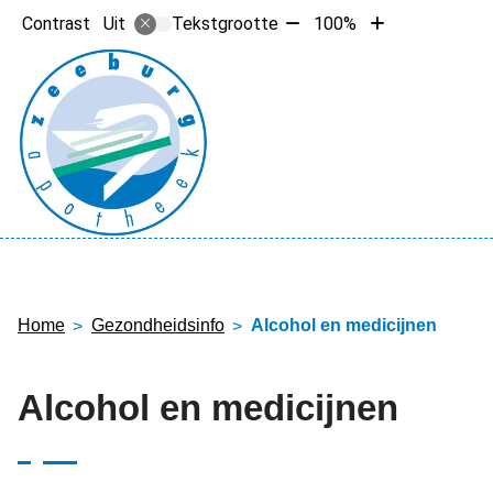
Tekst
Tekst
Contrast
Tekstgrootte
100%
Uit
verkleinen
vergroten
met
met
10%
10%
Hoofdme
Home
Gezondheidsinfo
Alcohol en medicijnen
Alcohol en medicijnen