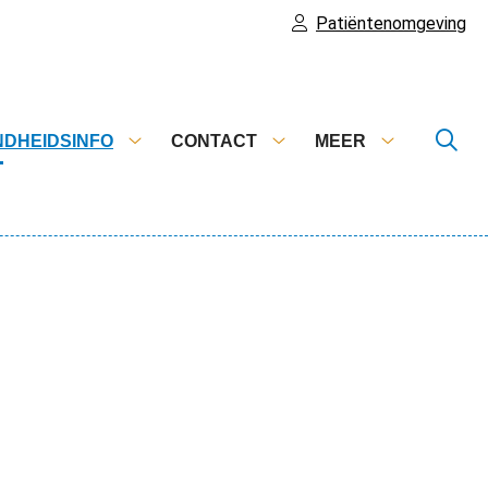
Patiëntenomgeving
DHEIDSINFO
CONTACT
MEER
Gezondheidsinfo
Contact
Meer
submenu
submenu
submenu